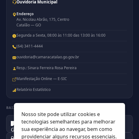
Ouvidoria Municipal
Endereço
Av. Nicolau Abrão, 175, Centro
Catalão — GO
Segunda a Sexta, 08:00 às 11:00 das 13:00 às 16:00
(64) 3411-4444
ouvidoria@camaracatalao.go.gov.br
Resp.: Sinara Ferreira Rosa Pereira
Manifestação Online — E-SIC
Relatório Estatístico
BAIXE NOSSO APP
Nosso site pode utilizar cookies e
tecnologias semelhantes para melhorar
Disponível no
Google Play
sua experiência ao navegar, bem como
providenciar alguns recursos essenciais.
Disponível na