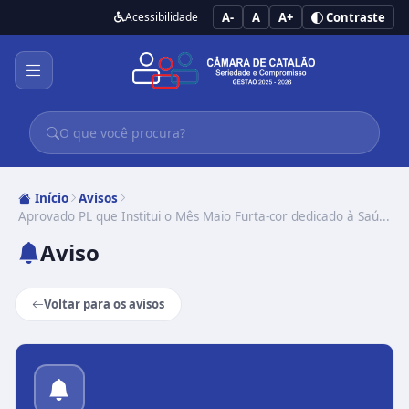
Acessibilidade
A-
A
A+
Contraste
Início
Avisos
Aprovado PL que Institui o Mês Maio Furta-cor dedicado à Saú...
Aviso
Voltar para os avisos