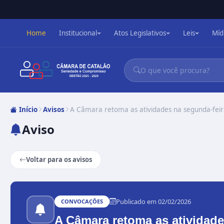
Home
Institucional
Atos Legislativos
Leis
Míd
Início
Avisos
A Câmara retoma as atividades na segunda-feira
Aviso
Voltar para os avisos
Publicado em 02/02/2026
CONVOCAÇÕES
A Câmara retoma as atividades