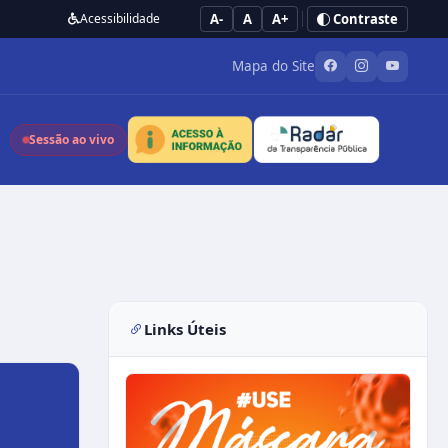
Acessibilidade
A-
A
A+
Contraste
Mapa do Site
Sessão ao vivo
Links Úteis