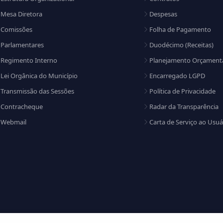
Mesa Diretora
Despesas
Comissões
Folha de Pagamento
Parlamentares
Duodécimo (Receitas)
Regimento Interno
Planejamento Orçament
Lei Orgânica do Município
Encarregado LGPD
Transmissão das Sessões
Política de Privacidade
Contracheque
Radar da Transparência
Webmail
Carta de Serviço ao Usuá