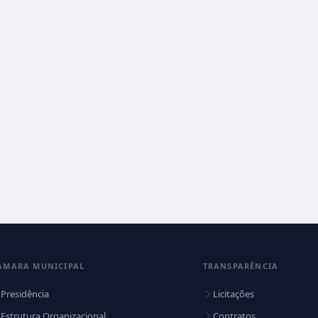
ÂMARA MUNICIPAL
TRANSPARÊNCIA
Presidência
Licitações
Estrutura Organizacional
Contratos