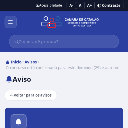
Acessibilidade
A-
A
A+
Contraste
Início
Avisos
O concurso está confirmado para este domingo (29) e as infor...
Aviso
Voltar para os avisos