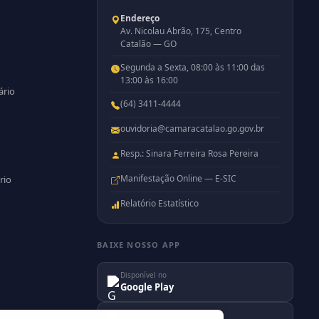
Endereço
Av. Nicolau Abrão, 175, Centro
Catalão — GO
Segunda a Sexta, 08:00 às 11:00 das
13:00 às 16:00
ário
(64) 3411-4444
ouvidoria@camaracatalao.go.gov.br
Resp.: Sinara Ferreira Rosa Pereira
Manifestação Online — E-SIC
rio
Relatório Estatístico
BAIXE NOSSO APP
Disponível no
Google Play
Disponível na