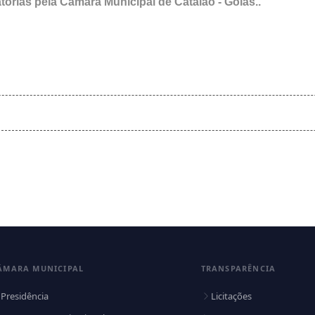
tórias pela Câmara Municipal de Catalão - Goiás..
ÂMARA MUNICIPAL
TRANSPARÊNCIA
Presidência
Licitações