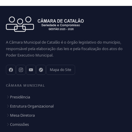
23 SESSAO ORDINÁRIA DA CÂMARA
MUNICIPAL DE VEREADORES DE CATALÃO
2026
Veja todas as fotos
A Câmara Municipal de Catalão é o órgão legislativo do município,
responsável pela elaboração das leis e pela fiscalização dos atos do
Poder Executivo Municipal.
Mapa do Site
CÂMARA MUNICIPAL
Presidência
Estrutura Organizacional
Mesa Diretora
Comissões