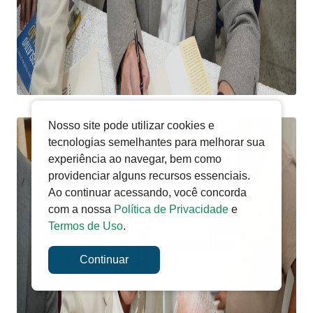
Nosso site pode utilizar cookies e
tecnologias semelhantes para melhorar sua
experiência ao navegar, bem como
providenciar alguns recursos essenciais.
Ao continuar acessando, você concorda
com a nossa
Política de Privacidade
e
Termos de Uso
.
Continuar