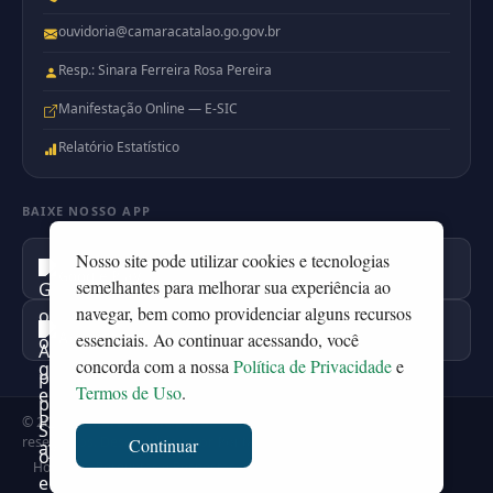
ouvidoria@camaracatalao.go.gov.br
Resp.: Sinara Ferreira Rosa Pereira
Manifestação Online — E-SIC
Relatório Estatístico
BAIXE NOSSO APP
Nosso site pode utilizar cookies e tecnologias
Disponível no
Google Play
semelhantes para melhorar sua experiência ao
navegar, bem como providenciar alguns recursos
Disponível na
essenciais. Ao continuar acessando, você
Apple Store
concorda com a nossa
Política de Privacidade
e
Termos de Uso
.
© 2026
Camara Municipal de Catalão
— Todos os direitos
reservados. Desenvolvido por
PortalDev
Continuar
Home
·
Perguntas e Respostas
·
SIC Físico
·
Ouvidoria
·