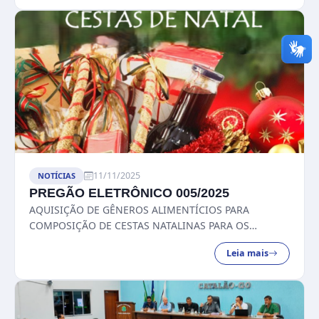
MUNICIPAL DE CATAL...
11/11/2025
NOTÍCIAS
PREGÃO ELETRÔNICO 005/2025
AQUISIÇÃO DE GÊNEROS ALIMENTÍCIOS PARA
COMPOSIÇÃO DE CESTAS NATALINAS PARA OS
AGENTES POLÍTICOS, SERVIDORES E PESSOAL
Leia mais
TERCEIRIZADO QUE PRESTAM SERVIÇOS NO PRÉDIO
DA CÂMARA MUNICIPA...