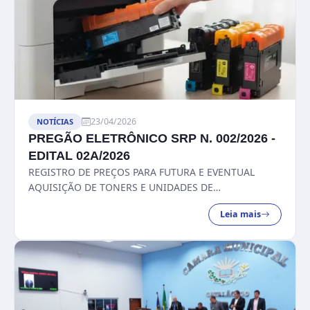
23/04/2026
NOTÍCIAS
PREGÃO ELETRÔNICO SRP N. 002/2026 -
EDITAL 02A/2026
REGISTRO DE PREÇOS PARA FUTURA E EVENTUAL
AQUISIÇÃO DE TONERS E UNIDADES DE
FOTOCONDUTOR ORIGINAIS COMPATÍVEIS COM AS
Leia mais
IMPRESSORAS INSTITUCIONAIS DA CÂMARA
MUNICIPAL DE CATALÃO, PAR...