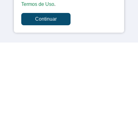
Termos de Uso
.
Continuar
A Câmara Municipal de Catalão é o órgão legislativo do município,