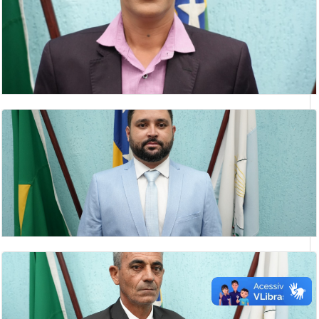
JAIR HUMBERTO DA SILVA
Presidente da Câmara Municipal de Catalão
KELIS LUIZ DA SILVA
vereadora
LEONARDO PEREIRA MOISÉS
vereador