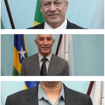
ANÍSIO PEREIRA
2 Secretario
CLÁUDIO SILVA LIMA
vereador
CLEUBER JOSÉ VAZ
vereador