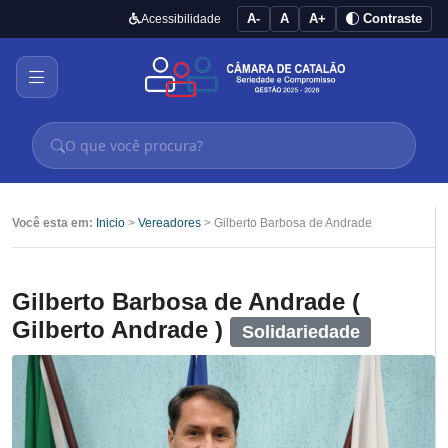
A-
A
A+
Contraste
Acessibilidade
Você esta em:
Inicio
>
Vereadores
> Gilberto Barbosa de Andrade
Gilberto Barbosa de Andrade (
Gilberto Andrade )
Solidariedade