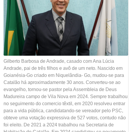
Gilberto Barbosa de Andrade, casado com Ana Lúcia
Andrade, pai de três filhos e avô de um neto. Nascido em
Goianésia-Go criado em Niquelândia- Go, mudou-se para
Catalão há aproximadamente 30 anos. Converteu-se ao
evangelho, tornou-se pastor pela Assembleia de Deus
Madureira campo de Vila Nova em 2024. Sempre trabalhou
no seguimento do comercio têxtil, em 2020 resolveu entrar
para a vida pública, candidatando-se vereador pelo PSC,
obteve uma votação expressiva de 527 votos, contudo não
foi eleito. De 2021 a 2024 trabalhou na Secretaria de
Habitação de Catalão. Em 2024 candidatou-se novamente