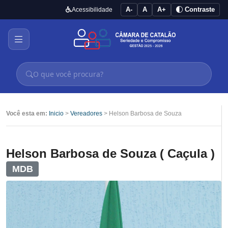
A-
A
A+
Contraste
Acessibilidade
Você esta em:
Inicio
>
Vereadores
> Helson Barbosa de Souza
Helson Barbosa de Souza ( Caçula )
MDB