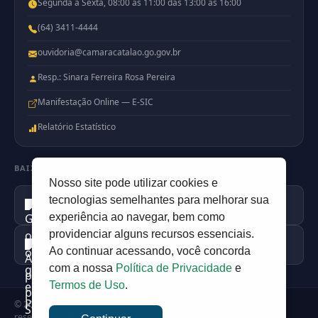
Segunda a Sexta, 08:00 às 11:00 das 13:00 às 16:00
(64) 3411-4444
ouvidoria@camaracatalao.go.gov.br
Resp.: Sinara Ferreira Rosa Pereira
Manifestação Online — E-SIC
Relatório Estatístico
BAIXE NOSSO APP
Nosso site pode utilizar cookies e
Disponível no
tecnologias semelhantes para melhorar sua
Google Play
experiência ao navegar, bem como
providenciar alguns recursos essenciais.
Disponível na
Apple Store
Ao continuar acessando, você concorda
com a nossa
Política de Privacidade
e
Termos de Uso
.
© 2026
Camara Municipal de Catalão
— Todos os direitos
reservados. Desenvolvido por
PortalDev