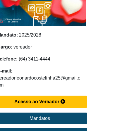
andato:
2025/2028
argo:
vereador
elefone:
(64) 3411-4444
-mail:
ereadorleonardocostelinha25@gmail.c
om
Acesso ao Vereador
Mandatos