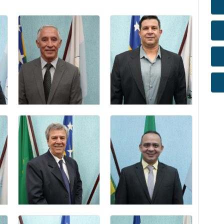
CLEUBER
DANIEL NUNES
JOSÉ VAZ
FREIRE
vereador
1º Secretário