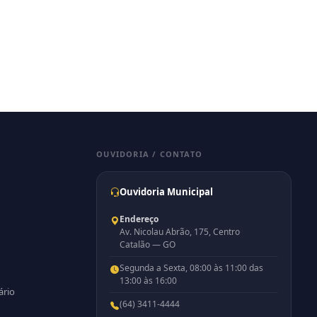
OUVIDORIA / CONTATO
Ouvidoria Municipal
Endereço
Av. Nicolau Abrão, 175, Centro
Catalão — GO
Segunda a Sexta, 08:00 às 11:00 das
13:00 às 16:00
ário
(64) 3411-4444