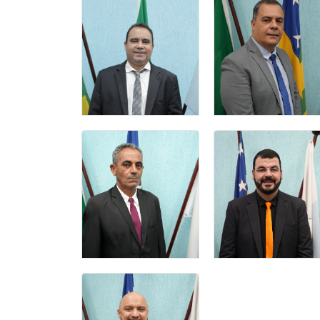
DEUSMAR
GILBERTO
BARBOSA DA
BARBOSA DE
ROCHA
ANDRADE
Vereador(a)
vereador
JAIR
IDELVAN
HUMBERTO DA
EVANGELISTA
SILVA
DO
Presidente da Câmara
NASCIMENTO
Vice- Presidente
Municipal de Catalão
RODRIGO
LUIZ SOCORRO
ALVES