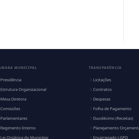
FERREIRA
ROSA
Vereador(a)
vereadora
ÂMARA MUNICIPAL
TRANSPARÊNCIA
Presidência
Licitações
Estrutura Organizacional
Contratos
Mesa Diretora
Despesas
Comissões
Folha de Pagamento
Parlamentares
Duodécimo (Receitas)
Regimento Interno
Planejamento Orçament
Lei Orgânica do Município
Encarregado LGPD