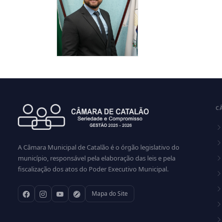
MOREIRA
CARVELO
Vereador(a)
vereador
THOMAS
MARQUES DE
MESQUITA
C
vereador
A Câmara Municipal de Catalão é o órgão legislativo do
município, responsável pela elaboração das leis e pela
fiscalização dos atos do Poder Executivo Municipal.
Mapa do Site