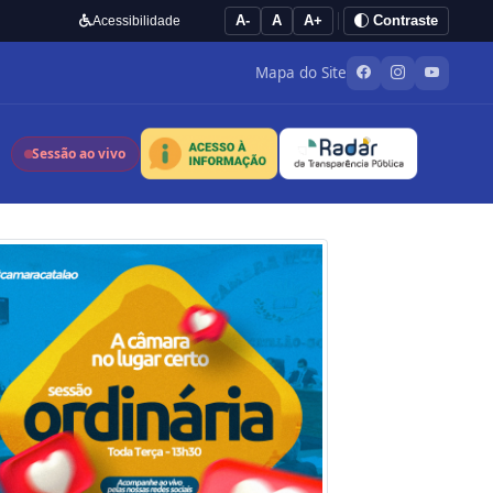
A-
A
A+
Contraste
Acessibilidade
Mapa do Site
Sessão ao vivo