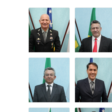
ANÍSIO
CLÁUDIO SILVA
PEREIRA
LIMA
2 Secretario
vereador