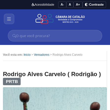
A-
A
A+
Contraste
Acessibilidade
Você esta em:
Inicio
>
Vereadores
> Rodrigo Alves Carvelo
Rodrigo Alves Carvelo ( Rodrigão )
PRTB