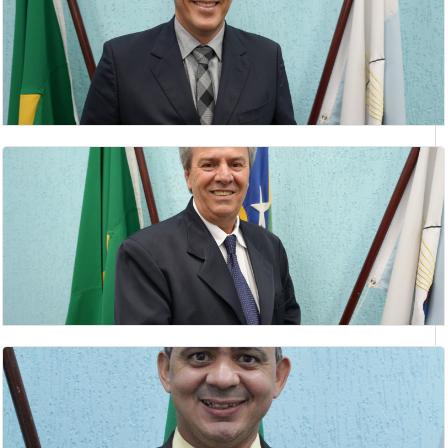
DEUSMAR BARBOSA DA ROCHA
Vereador(a)
GILBERTO BARBOSA DE ANDRADE
vereador
GILMAR ANTÔNIO NETO
Lider do Prefeito