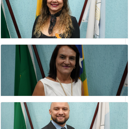
RODRIGO ALVES CARVELO
vereador
ROSÂNGELA SANTANA FERREIRA
Vereador(a)
SILVIA APARECIDA ROSA
vereadora