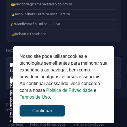
ouvidoria@camaracatalao.go.gov.br
Resp.: Sinara Ferreira Rosa Pereira
Manifestação Online — E-SIC
Relatório Estatístico
BAIXE NOSSO APP
Nosso site pode utilizar cookies e
Disponível no
tecnologias semelhantes para melhorar sua
Google Play
experiência ao navegar, bem como
providenciar alguns recursos essenciais.
Disponível na
Apple Store
Ao continuar acessando, você concorda
com a nossa
Política de Privacidade
e
Termos de Uso
.
© 2026
Camara Municipal de Catalão
— Todos os direitos
reservados. Desenvolvido por
PortalDev
Continuar
Home
·
Perguntas e Respostas
·
SIC Físico
·
Ouvidoria
·
Interlegis
·
Política de Privacidade
·
Termos e Condições