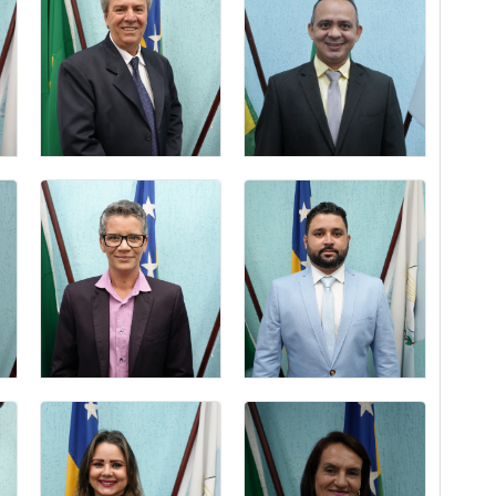
CLEUBER
DANIEL NUNES
JOSÉ VAZ
FREIRE
vereador
1º Secretário
HELSON
GILMAR
BARBOSA DE
ANTÔNIO NETO
SOUZA
Lider do Prefeito
Vereador(a)
LEONARDO
KELIS LUIZ DA
PEREIRA
SILVA
MOISÉS