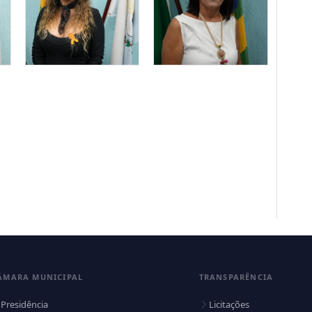
vereadora
vereador
ROSÂNGELA
SILVIA
SANTANA
APARECIDA
FERREIRA
ROSA
Vereador(a)
vereadora
ÂMARA MUNICIPAL
TRANSPARÊNCIA
Presidência
Licitações