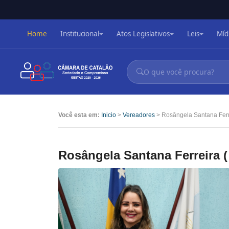
Home
Institucional
Atos Legislativos
Leis
Míd
Você esta em:
Inicio
>
Vereadores
> Rosângela Santana Ferr
Rosângela Santana Ferreira (