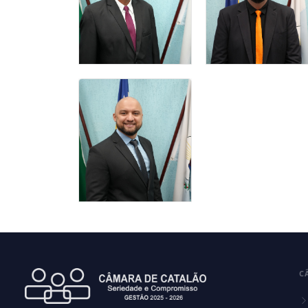
Presidente da Câmara
NASCIMENTO
Vice- Presidente
Municipal de Catalão
RODRIGO
LUIZ SOCORRO
ALVES
MOREIRA
CARVELO
Vereador(a)
vereador
THOMAS
MARQUES DE
MESQUITA
C
vereador