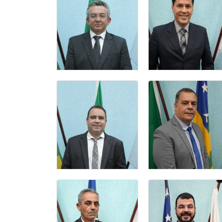
ANÍSIO
CLÁUDIO SILVA
PEREIRA
LIMA
2 Secretario
vereador
DEUSMAR
GILBERTO
BARBOSA DA
BARBOSA DE
ROCHA
ANDRADE
Vereador(a)
vereador
JAIR
IDELVAN
HUMBERTO DA
EVANGELISTA
SILVA
DO