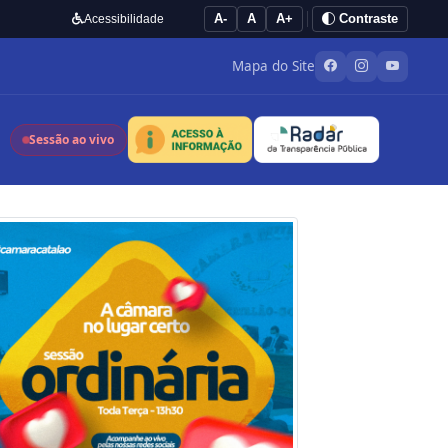
A-
A
A+
Contraste
Acessibilidade
Mapa do Site
Sessão ao vivo